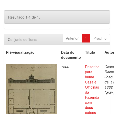
Resultado 1-1 de 1.
Anterior
1
Próximo
Conjunto de itens:
Pré-visualização
Data do
Título
Autor
documento
1800
Desenho
Costa
para
Raim
huma
Joaq
Casa e
da, 1
Officinas
1862
da
(grav.
Fazenda
com
dous
pateos