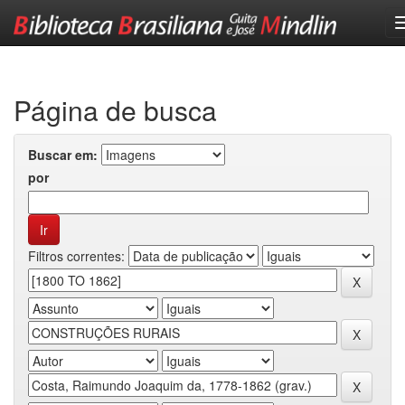
Skip
navigation
Página de busca
Buscar em:
por
Filtros correntes: