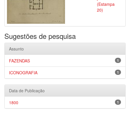
(Estampa
20)
Sugestões de pesquisa
Assunto
FAZENDAS
1
ICONOGRAFIA
1
Data de Publicação
1800
1