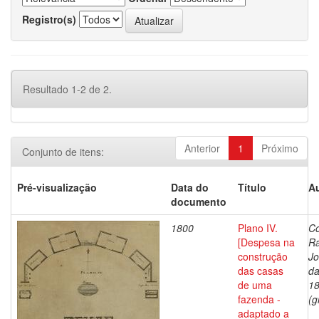
Registro(s)
Resultado 1-2 de 2.
Anterior
1
Próximo
Conjunto de itens:
Pré-visualização
Data do
Título
Au
documento
1800
Plano IV.
Co
[Despesa na
R
construção
J
das casas
da
de uma
1
fazenda -
(g
adaptado a