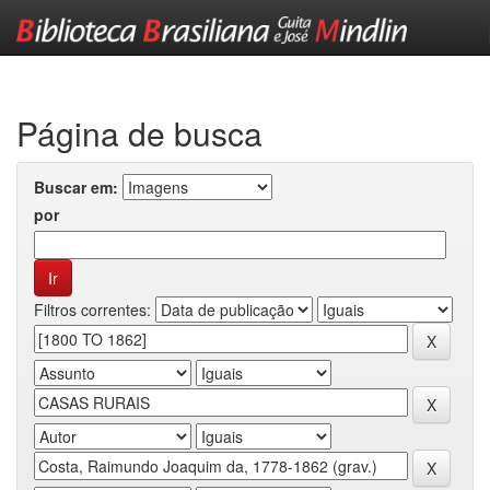
Skip
navigation
Página de busca
Buscar em:
por
Filtros correntes: