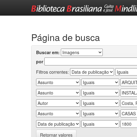
Skip
navigation
Página de busca
Buscar em:
por
Filtros correntes:
Retornar valores