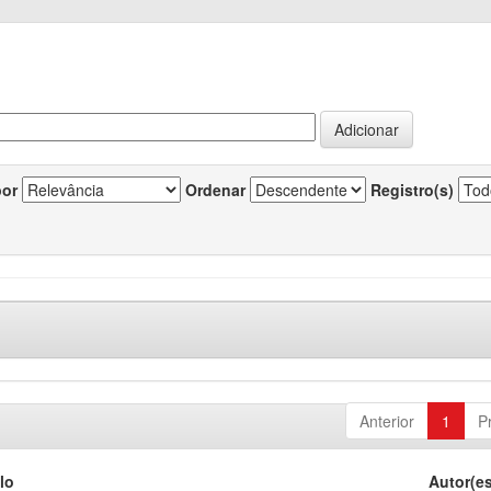
por
Ordenar
Registro(s)
Anterior
1
P
lo
Autor(e