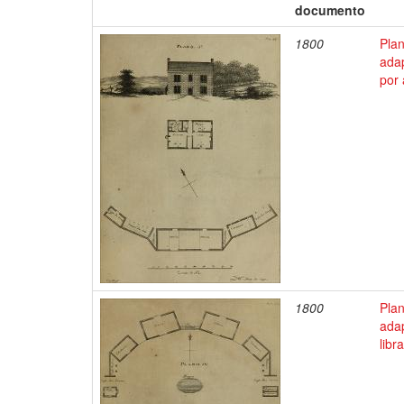
documento
1800
Pla
ada
por
1800
Pla
ada
libr