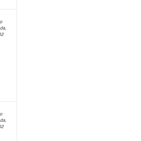
do
da,
62
do
da,
62