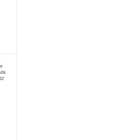
do
da,
62