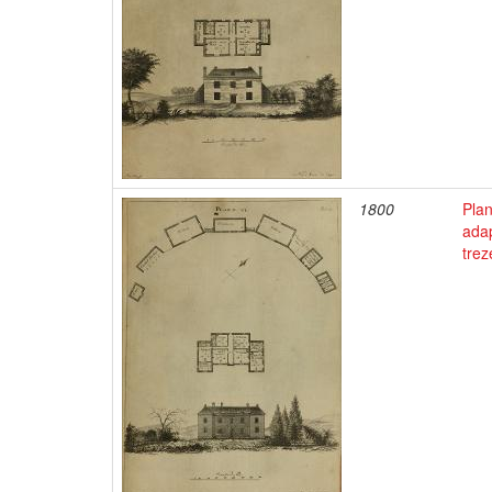
1800
Pla
adap
trez