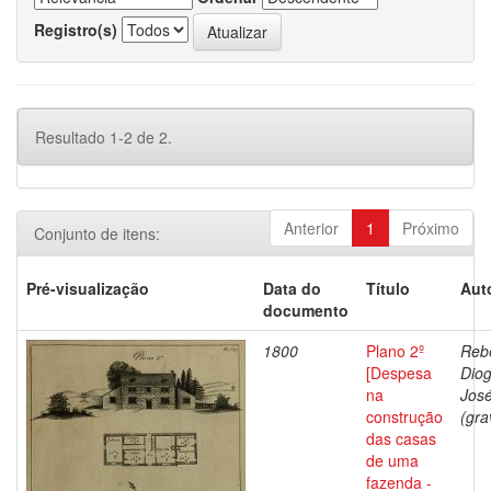
Registro(s)
Resultado 1-2 de 2.
Anterior
1
Próximo
Conjunto de itens:
Pré-visualização
Data do
Título
Aut
documento
1800
Plano 2º
Rebe
[Despesa
Dio
na
Jos
construção
(gra
das casas
de uma
fazenda -