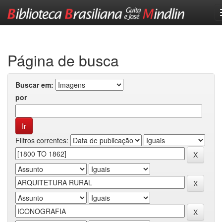
Skip
navigation
Página de busca
Buscar em:
por
Filtros correntes: