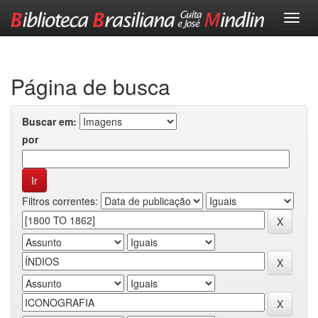
Skip
navigation
Página de busca
Buscar em:
por
Filtros correntes: