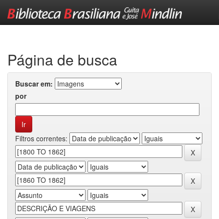
Skip
navigation
Página de busca
Buscar em:
por
Filtros correntes: