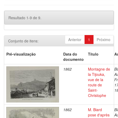
Resultado 1-9 de 9.
Anterior
1
Próximo
Conjunto de itens:
Pré-visualização
Data do
Título
A
documento
1862
Montagne de
Bi
la Tijouka,
A
vue de la
Fr
route de
1
Saint-
1
Christophe
1862
M. Biard
Bi
pose d'après
A