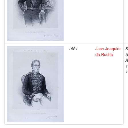
1861
Jose Joaquim
S
da Rocha
S
A
1
1