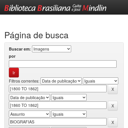
Skip
navigation
Página de busca
Buscar em:
por
Filtros correntes: