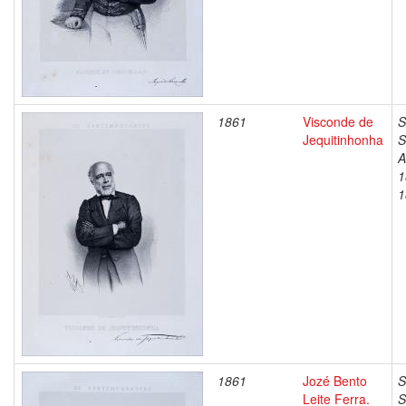
1861
Visconde de
S
Jequitinhonha
S
A
1
1
1861
Jozé Bento
S
Leite Ferra.
S