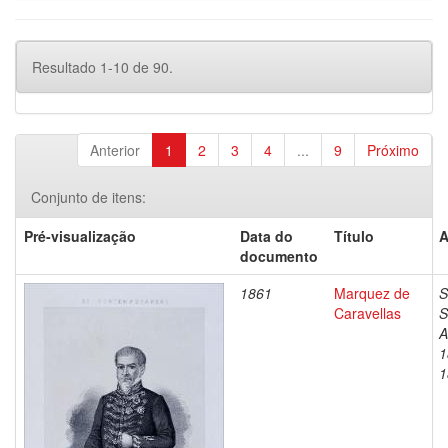
Resultado 1-10 de 90.
Anterior
1
2
3
4
...
9
Próximo
Conjunto de itens:
Pré-visualização
Data do
Título
A
documento
1861
Marquez de
S
Caravellas
S
A
1
1