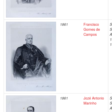
1861
Francisco
S
Gomes de
S
Campos
A
1
1
1861
Jozé Antonio
S
Marinho
S
A