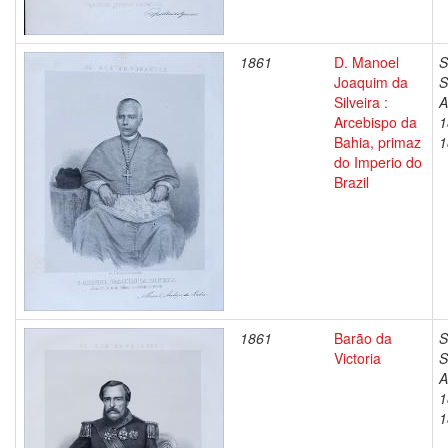
1861
D. Manoel
S
Joaquim da
S
Silveira :
A
Arcebispo da
1
Bahia, primaz
1
do Imperio do
Brazil
1861
Barão da
S
Victoria
S
A
1
1