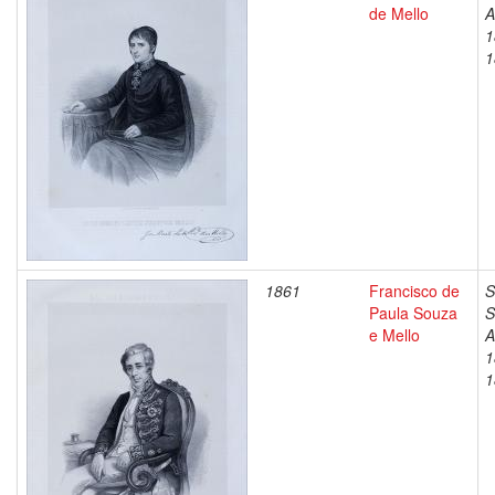
de Mello
A
1
1
1861
Francisco de
S
Paula Souza
S
e Mello
A
1
1