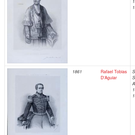
1
1
1861
Rafael Tobias
S
D'Aguiar
S
A
1
1