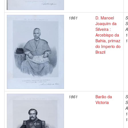
1861
D. Manoel
S
Joaquim da
S
Silveira :
A
Arcebispo da
1
Bahia, primaz
1
do Imperio do
Brazil
1861
Barão da
S
Victoria
S
A
1
1