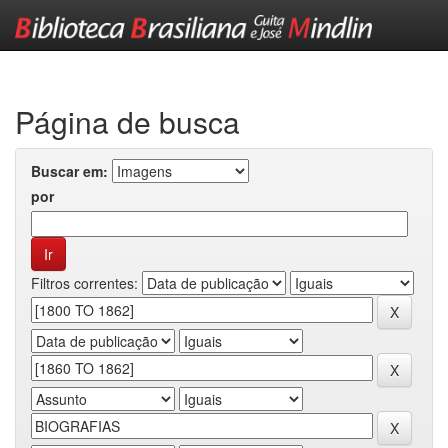
Skip
navigation
Página de busca
Buscar em:
por
Filtros correntes: