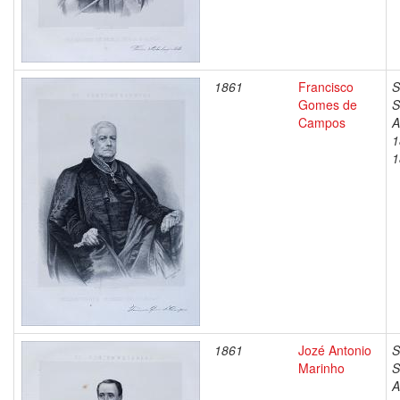
1861
Francisco
S
Gomes de
S
Campos
A
1
1
1861
Jozé Antonio
S
Marinho
S
A