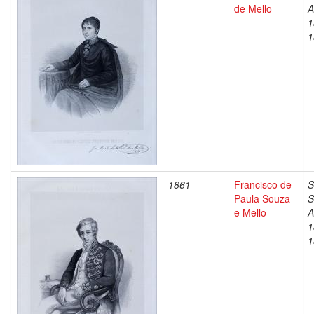
de Mello
A
1
1
1861
Francisco de
S
Paula Souza
S
e Mello
A
1
1