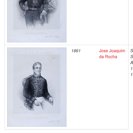
1861
Jose Joaquim
S
da Rocha
S
A
1
1