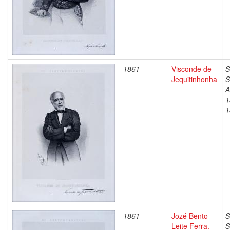
1861
Visconde de
S
Jequitinhonha
S
A
1
1
1861
Jozé Bento
S
Leite Ferra.
S