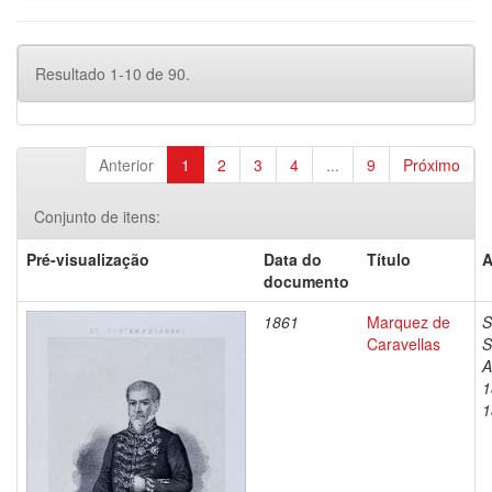
Resultado 1-10 de 90.
Anterior
1
2
3
4
...
9
Próximo
Conjunto de itens:
Pré-visualização
Data do
Título
A
documento
1861
Marquez de
S
Caravellas
S
A
1
1