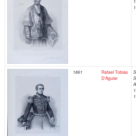
1
1
1861
Rafael Tobias
S
D'Aguiar
S
A
1
1