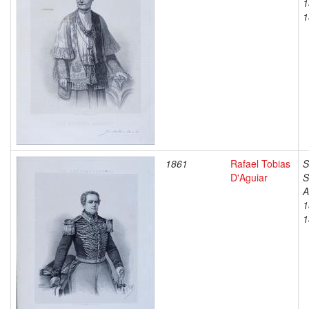
1
1
1861
Rafael Tobias
S
D'Aguiar
S
A
1
1