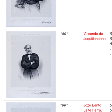
1861
Visconde de
S
Jequitinhonha
S
A
1
1
1861
Jozé Bento
S
Leite Ferra.
S