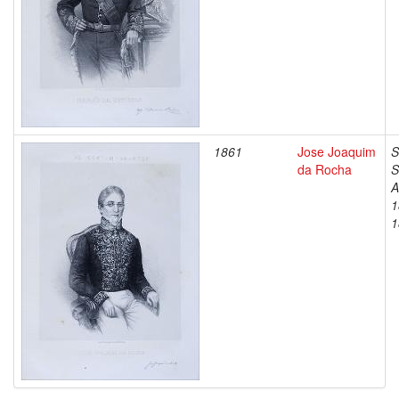
1861
Jose Joaquim
S
da Rocha
S
A
1
1