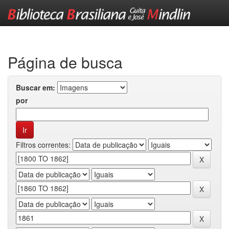
Skip
navigation
Página de busca
Buscar em:
por
Filtros correntes: