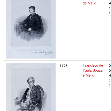
de Mello
A
1
1
1861
Francisco de
S
Paula Souza
S
e Mello
A
1
1