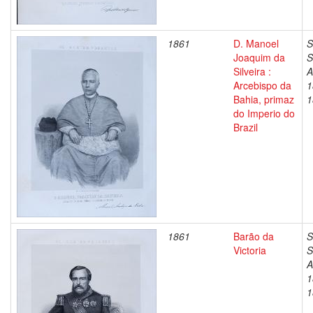
1861
D. Manoel
S
Joaquim da
S
Silveira :
A
Arcebispo da
1
Bahia, primaz
1
do Imperio do
Brazil
1861
Barão da
S
Victoria
S
A
1
1