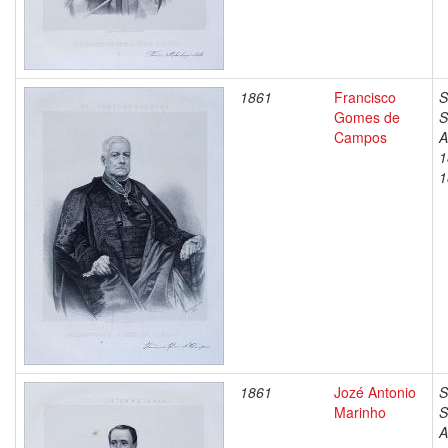
1861
Francisco
S
Gomes de
S
Campos
A
1
1
1861
Jozé Antonio
S
Marinho
S
A