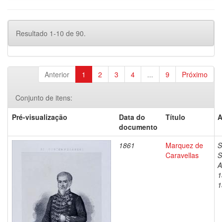
Resultado 1-10 de 90.
Anterior
1
2
3
4
...
9
Próximo
Conjunto de itens:
Pré-visualização
Data do
Título
A
documento
1861
Marquez de
S
Caravellas
S
A
1
1