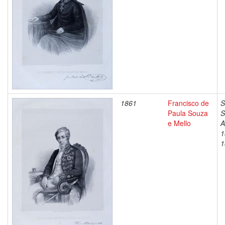
1861
Francisco de
S
Paula Souza
S
e Mello
A
1
1