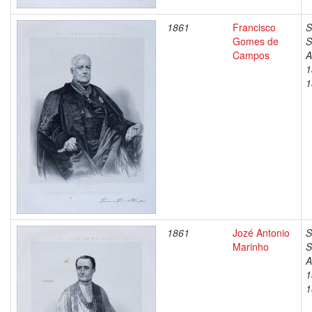
1861
Francisco
S
Gomes de
S
Campos
A
1
1
1861
Jozé Antonio
S
Marinho
S
A
1
1