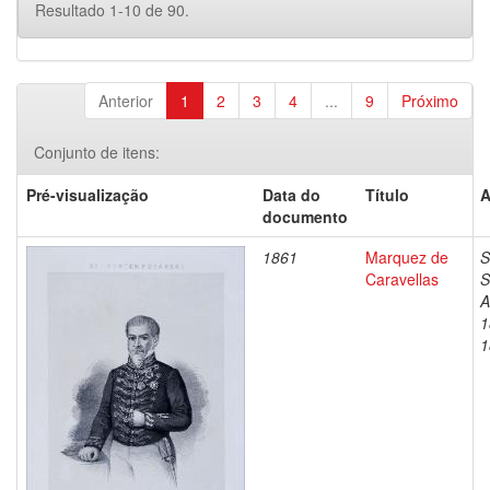
Resultado 1-10 de 90.
Anterior
1
2
3
4
...
9
Próximo
Conjunto de itens:
Pré-visualização
Data do
Título
A
documento
1861
Marquez de
S
Caravellas
S
A
1
1