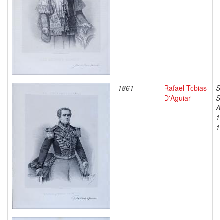
1861
Rafael Tobias
S
D'Aguiar
S
A
1
1