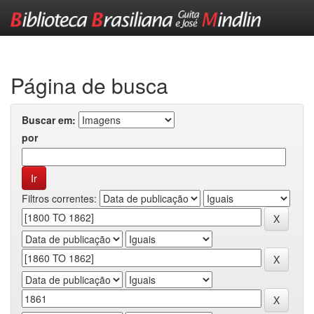
Skip
navigation
Página de busca
Buscar em:
por
Filtros correntes: