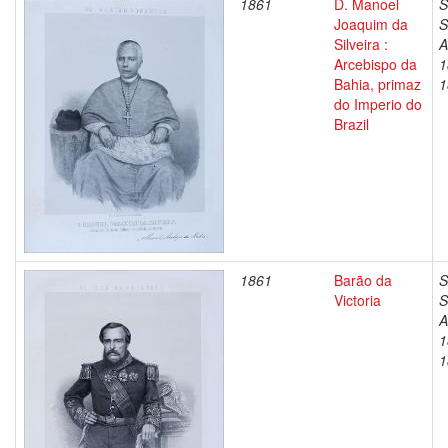
1861
D. Manoel
S
Joaquim da
S
Silveira :
A
Arcebispo da
1
Bahia, primaz
1
do Imperio do
Brazil
1861
Barão da
S
Victoria
S
A
1
1