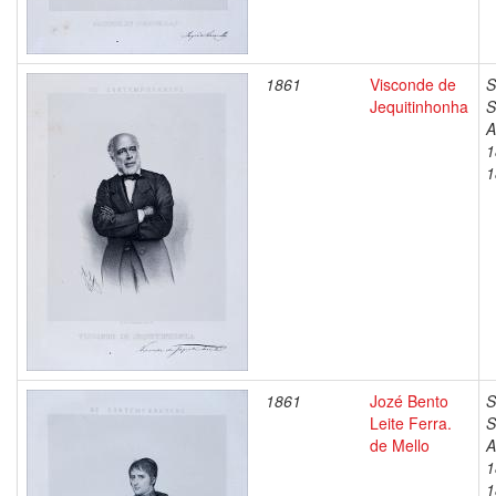
1861
Visconde de
S
Jequitinhonha
S
A
1
1
1861
Jozé Bento
S
Leite Ferra.
S
de Mello
A
1
1