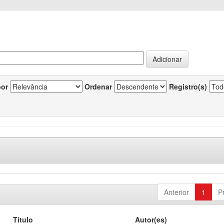
por
Ordenar
Registro(s)
Anterior
1
P
Título
Autor(es)