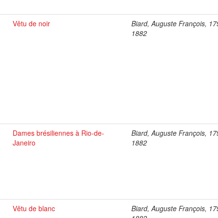
Vêtu de noir
Biard, Auguste François, 17
1882
Dames brésiliennes à Rio-de-
Biard, Auguste François, 17
Janeiro
1882
Vêtu de blanc
Biard, Auguste François, 17