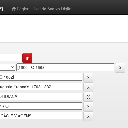
-->
Página inicial do Acervo Digital