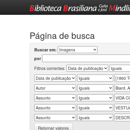
Skip
navigation
Página de busca
Buscar em:
por
Filtros correntes:
Retornar valores