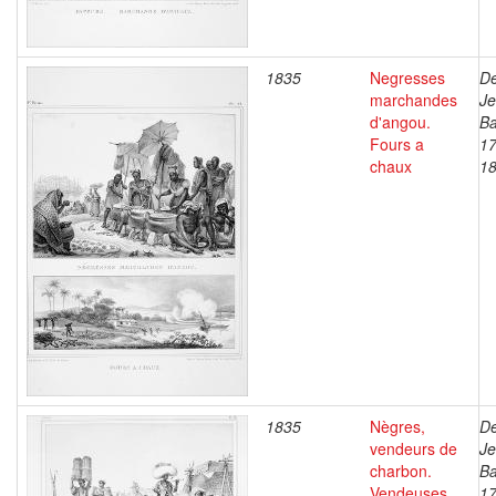
1835
Negresses
De
marchandes
J
d'angou.
Ba
Fours a
17
chaux
1
1835
Nègres,
De
vendeurs de
J
charbon.
Ba
Vendeuses
17