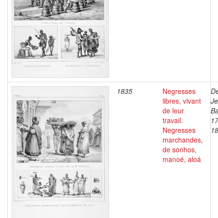
1835
Negresses
De
libres, vivant
J
de leur
Ba
travail.
17
Negresses
1
marchandes,
de sonhos,
manoé, aloá