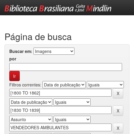
Skip
navigation
Página de busca
Buscar em:
por
Filtros correntes: