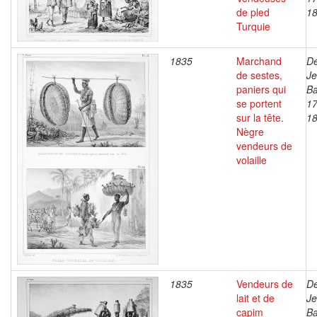
de pled
1
Turquie
1835
Marchand
De
de sestes,
J
paniers qui
Ba
se portent
17
sur la tête.
1
Nègre
vendeurs de
volaille
1835
Vendeurs de
De
lait et de
J
capim
Ba