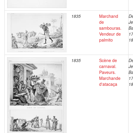
1835
Marchand
De
de
J
sambouras.
Ba
Vendeur de
17
palmito
1
1835
Scène de
De
carnaval.
J
Paveurs.
Ba
Marchande
17
d'atacaça
1