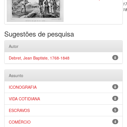
17
1
Sugestões de pesquisa
Autor
Debret, Jean Baptiste, 1768-1848
8
Assunto
ICONOGRAFIA
8
VIDA COTIDIANA
8
ESCRAVOS
5
COMÉRCIO
4