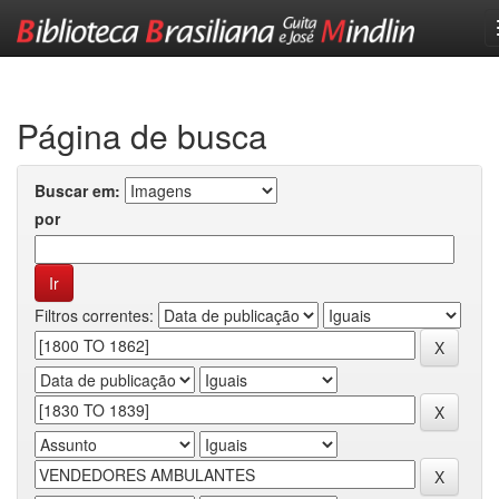
Skip
navigation
Página de busca
Buscar em:
por
Filtros correntes: