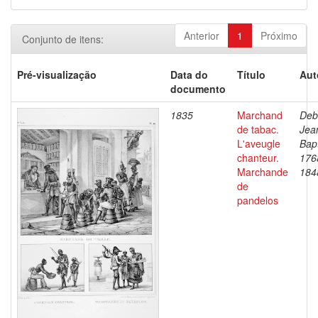
Anterior
1
Próximo
Conjunto de itens:
Pré-visualização
Data do
Título
Aut
documento
1835
Marchand
Deb
de tabac.
Jea
L'aveugle
Bapt
chanteur.
176
Marchande
184
de
pandelos