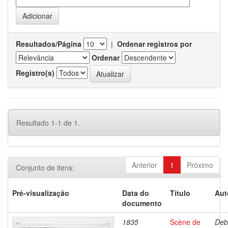
Resultados/Página
|
Ordenar registros por
Ordenar
Registro(s)
Resultado 1-1 de 1.
Anterior
1
Próximo
Conjunto de itens:
Pré-visualização
Data do
Título
Aut
documento
1835
Scène de
Deb