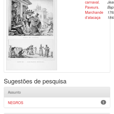
carnaval.
Jea
Paveurs.
Bapt
Marchande
176
d'atacaça
184
Sugestões de pesquisa
Assunto
NEGROS
1