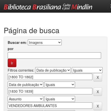
Skip
navigation
Página de busca
Buscar em:
por
Filtros correntes: