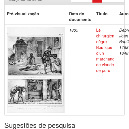
Pré-visualização
Data do
Título
Auto
documento
1835
Le
Debre
chirurgien
Jean
nègre.
Bapti
Boutique
1768
d'un
1848
marchand
de viande
de porc
Sugestões de pesquisa