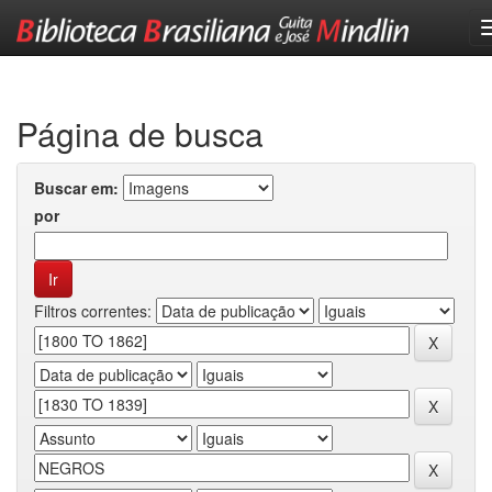
Skip
navigation
Página de busca
Buscar em:
por
Filtros correntes: