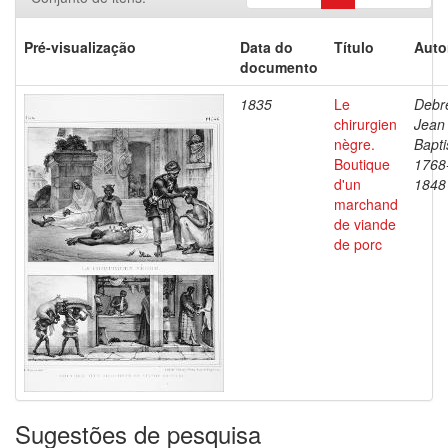
Pré-visualização
Data do
Título
Auto
documento
1835
Le
Debre
chirurgien
Jean
nègre.
Bapti
Boutique
1768
d'un
1848
marchand
de viande
de porc
Sugestões de pesquisa