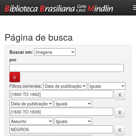
Skip
navigation
Página de busca
Buscar em:
por
Filtros correntes: