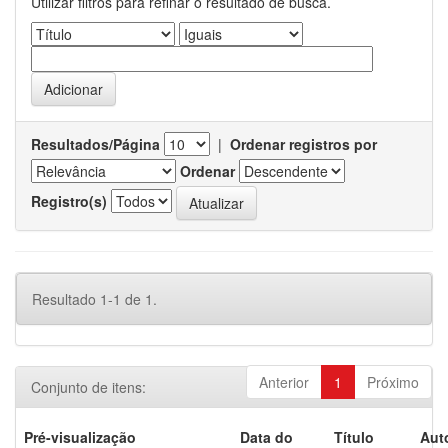
Utilizar filtros para refinar o resultado de busca.
Resultados/Página
|
Ordenar registros por
Ordenar
Registro(s)
Resultado 1-1 de 1.
Anterior
1
Próximo
Conjunto de itens:
Pré-visualização
Data do
Título
Aut