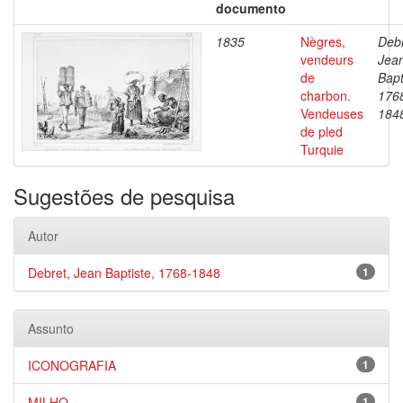
documento
1835
Nègres,
Debr
vendeurs
Jea
de
Bapt
charbon.
176
Vendeuses
184
de pled
Turquie
Sugestões de pesquisa
Autor
Debret, Jean Baptiste, 1768-1848
1
Assunto
ICONOGRAFIA
1
MILHO
1