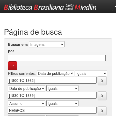
Skip
navigation
Página de busca
Buscar em:
por
Filtros correntes: