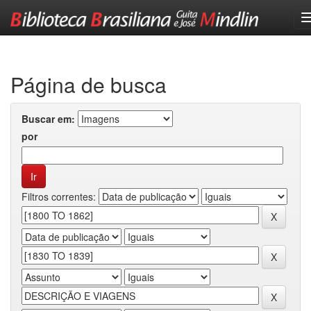
Skip
navigation
Página de busca
Buscar em:
por
Filtros correntes: