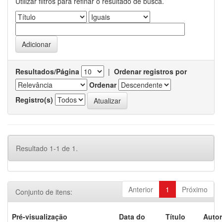
Utilizar filtros para refinar o resultado de busca.
Resultados/Página
|
Ordenar registros por
Ordenar
Registro(s)
Resultado 1-1 de 1.
Anterior
1
Próximo
Conjunto de itens:
Pré-visualização
Data do
Título
Autor