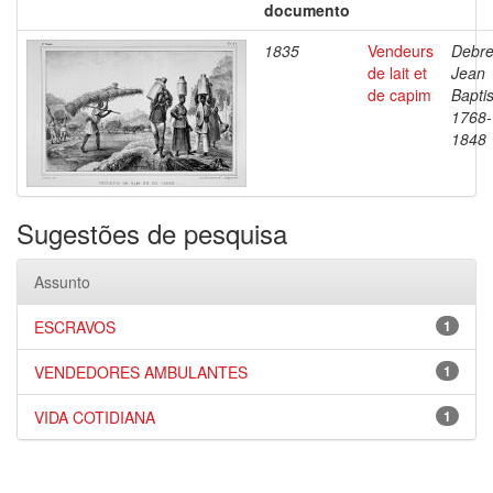
documento
1835
Vendeurs
Debre
de lait et
Jean
de capim
Baptis
1768-
1848
Sugestões de pesquisa
Assunto
ESCRAVOS
1
VENDEDORES AMBULANTES
1
VIDA COTIDIANA
1