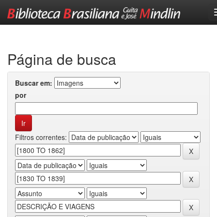
Skip
navigation
Página de busca
Buscar em:
por
Filtros correntes: