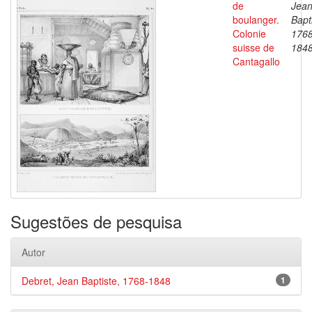
de
Jea
boulanger.
Bapt
Colonie
1768
suisse de
184
Cantagallo
Sugestões de pesquisa
Autor
Debret, Jean Baptiste, 1768-1848
1