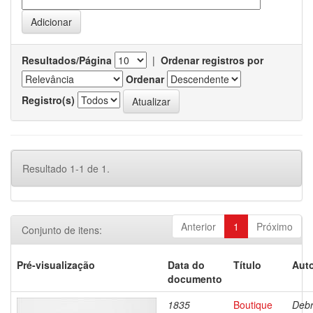
Resultados/Página
|
Ordenar registros por
Ordenar
Registro(s)
Resultado 1-1 de 1.
Anterior
1
Próximo
Conjunto de itens:
Pré-visualização
Data do
Título
Auto
documento
1835
Boutique
Debr