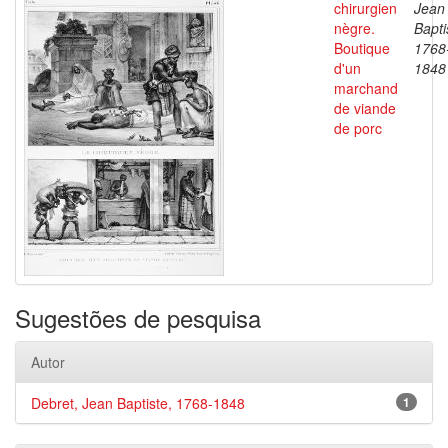
chirurgien
Jean
nègre.
Bapti
Boutique
1768
d'un
1848
marchand
de viande
de porc
Sugestões de pesquisa
Autor
Debret, Jean Baptiste, 1768-1848
1