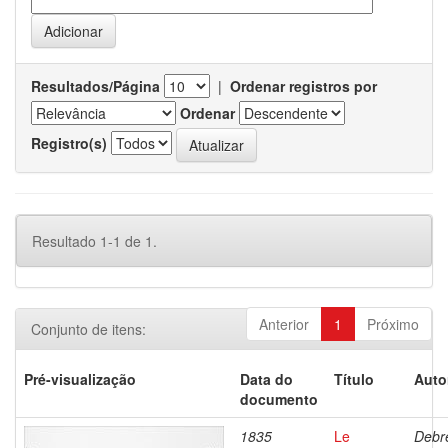
Resultados/Página
|
Ordenar registros por
Ordenar
Registro(s)
Resultado 1-1 de 1.
Anterior
1
Próximo
Conjunto de itens:
Pré-visualização
Data do
Título
Auto
documento
1835
Le
Debre