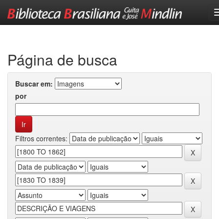
Skip
navigation
Página de busca
Buscar em:
por
Filtros correntes: