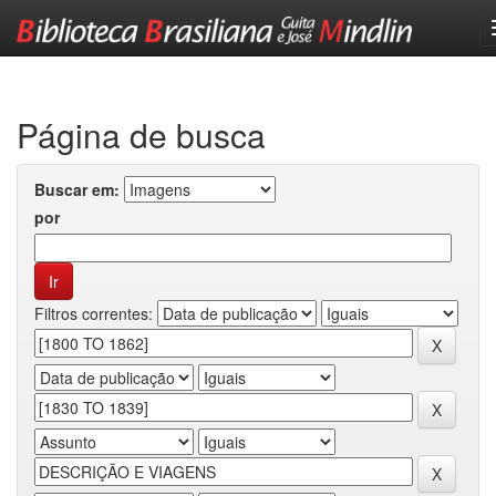
Skip
navigation
Página de busca
Buscar em:
por
Filtros correntes: