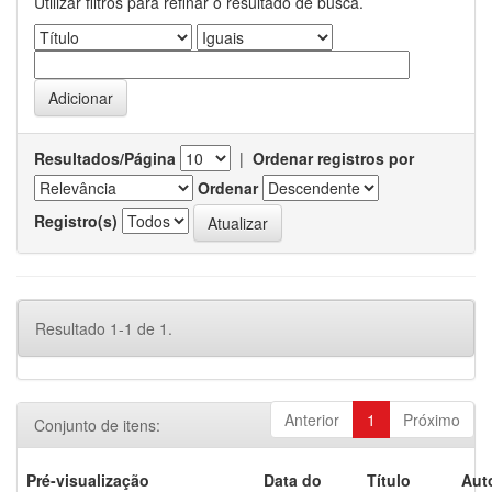
Utilizar filtros para refinar o resultado de busca.
Resultados/Página
|
Ordenar registros por
Ordenar
Registro(s)
Resultado 1-1 de 1.
Anterior
1
Próximo
Conjunto de itens:
Pré-visualização
Data do
Título
Aut