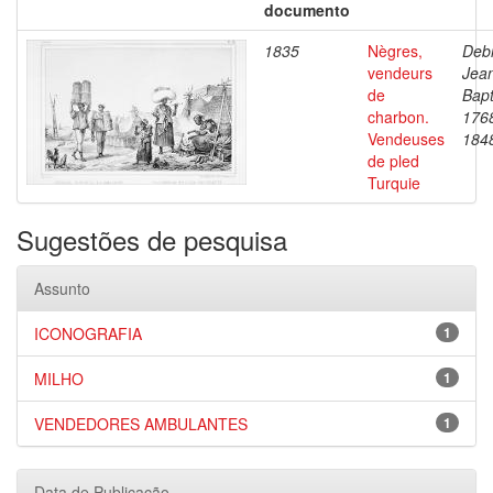
documento
1835
Nègres,
Debr
vendeurs
Jea
de
Bapt
charbon.
176
Vendeuses
184
de pled
Turquie
Sugestões de pesquisa
Assunto
ICONOGRAFIA
1
MILHO
1
VENDEDORES AMBULANTES
1
Data de Publicação