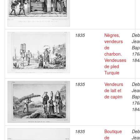
1835
Nègres,
Deb
vendeurs
Jea
de
Bapt
charbon.
176
Vendeuses
184
de pled
Turquie
1835
Vendeurs
Deb
de lait et
Jea
de capim
Bapt
176
184
1835
Boutique
Deb
de
Jea