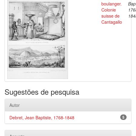
boulanger.
Bapt
Colonie
176
suisse de
184
Cantagallo
Sugestões de pesquisa
Autor
Debret, Jean Baptiste, 1768-1848
5