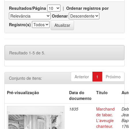
Resultados/Página
|
Ordenar registros por
Ordenar
Registro(s)
Resultado 1-5 de 5.
Anterior
1
Próximo
Conjunto de itens:
Pré-visualização
Data do
Título
Aut
documento
1835
Marchand
Deb
de tabac.
Jea
L'aveugle
Bapt
chanteur.
176