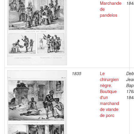
Marchande
184
de
pandelos
1835
Le
Deb
chirurgien
Jea
nègre.
Bapt
Boutique
176
d'un
184
marchand
de viande
de porc