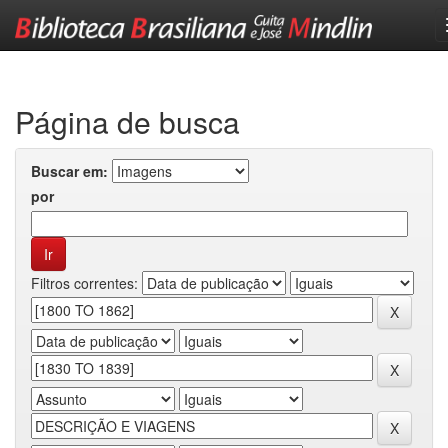
Skip
navigation
Página de busca
Buscar em:
por
Filtros correntes: