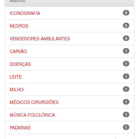
Assunto
ICONOGRAFIA
5
NEGROS
5
VENDEDORES AMBULANTES
3
CARVÃO
1
DOENÇAS
1
LEITE
1
MILHO
1
MÉDICOS CIRURGIÕES
1
MÚSICA FOLCLÓRICA
1
PADARIAS
1