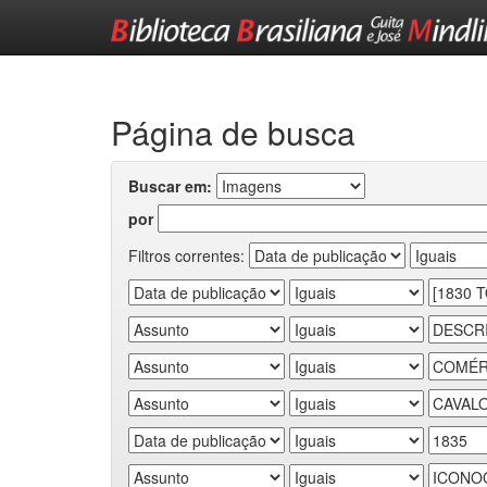
Skip
navigation
Página de busca
Buscar em:
por
Filtros correntes: