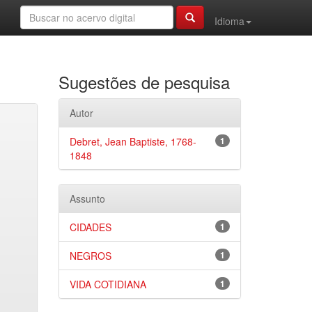
Idioma
Sugestões de pesquisa
Autor
Debret, Jean Baptiste, 1768-
1
1848
Assunto
CIDADES
1
NEGROS
1
VIDA COTIDIANA
1