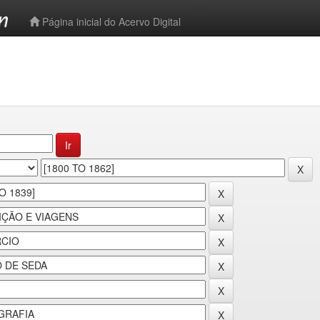
-->
Página inicial do Acervo Digital