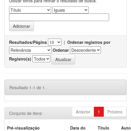
Utilizar filtros para refinar o resultado de busca.
Resultados/Página
|
Ordenar registros por
Ordenar
Registro(s)
Resultado 1-1 de 1.
Anterior
1
Próximo
Conjunto de itens:
Pré-visualização
Data do
Título
Auto