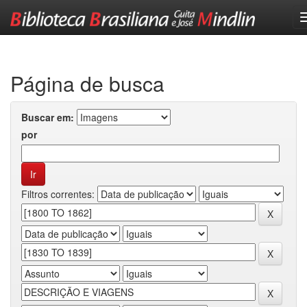
Skip
navigation
Página de busca
Buscar em:
por
Filtros correntes: