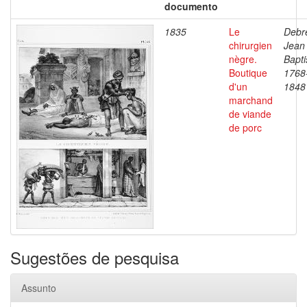
documento
1835
Le
Debre
chirurgien
Jean
nègre.
Bapti
Boutique
1768
d'un
1848
marchand
de viande
de porc
Sugestões de pesquisa
Assunto