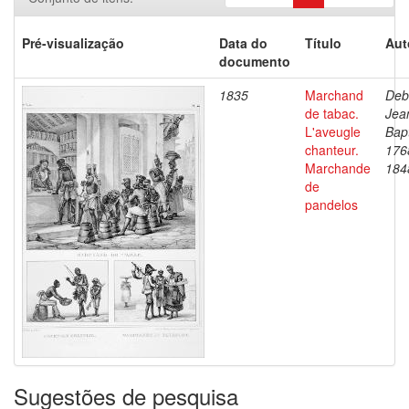
Pré-visualização
Data do
Título
Aut
documento
1835
Marchand
Deb
de tabac.
Jea
L'aveugle
Bapt
chanteur.
176
Marchande
184
de
pandelos
Sugestões de pesquisa