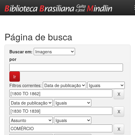
Skip
navigation
Página de busca
Buscar em:
por
Filtros correntes: