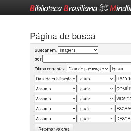
Skip
navigation
Página de busca
Buscar em:
por
Filtros correntes:
Retornar valores