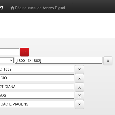
-->
Página inicial do Acervo Digital