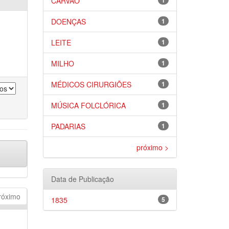
CARVÃO
1
DOENÇAS
1
LEITE
1
MILHO
1
MÉDICOS CIRURGIÕES
1
MÚSICA FOLCLÓRICA
1
PADARIAS
1
próximo >
Data de Publicação
róximo
1835
5