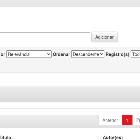
por
Ordenar
Registro(s)
Anterior
1
P
Título
Autor(es)