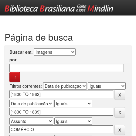
Skip
navigation
Página de busca
Buscar em:
por
Filtros correntes: