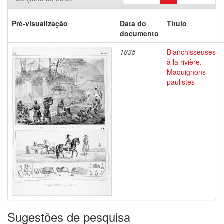
Pré-visualização
Data do
Título
documento
1835
Blanchisseuses
à la rivière.
Maquignons
paulistes
Sugestões de pesquisa