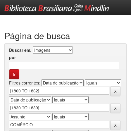
Skip
navigation
Página de busca
Buscar em:
por
Filtros correntes: