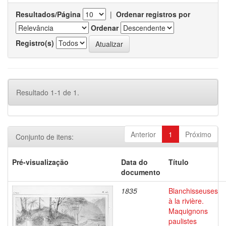
Resultados/Página
|
Ordenar registros por
Ordenar
Registro(s)
Resultado 1-1 de 1.
Anterior
1
Próximo
Conjunto de itens:
Pré-visualização
Data do
Título
documento
1835
Blanchisseuses
à la rivière.
Maquignons
paulistes