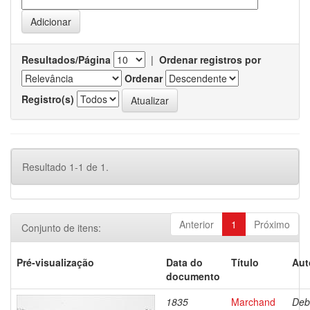
Resultados/Página
|
Ordenar registros por
Ordenar
Registro(s)
Resultado 1-1 de 1.
Anterior
1
Próximo
Conjunto de itens:
Pré-visualização
Data do
Título
Aut
documento
1835
Marchand
Deb