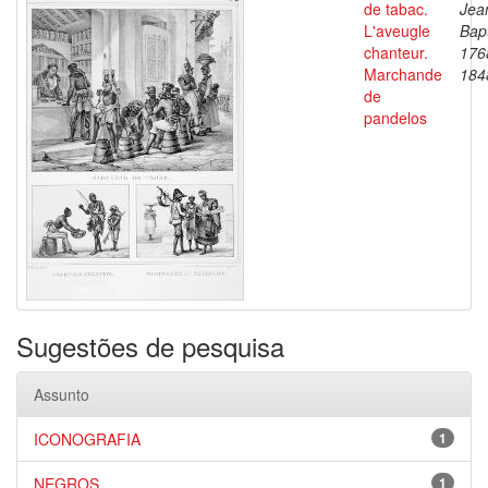
de tabac.
Jea
L'aveugle
Bapt
chanteur.
176
Marchande
184
de
pandelos
Sugestões de pesquisa
Assunto
ICONOGRAFIA
1
NEGROS
1