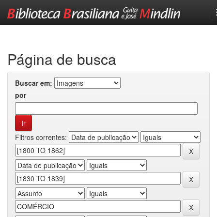
Skip
navigation
Página de busca
Buscar em:
por
Filtros correntes: