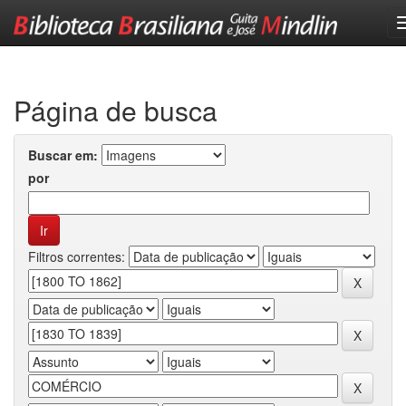
Skip
navigation
Página de busca
Buscar em:
por
Filtros correntes: