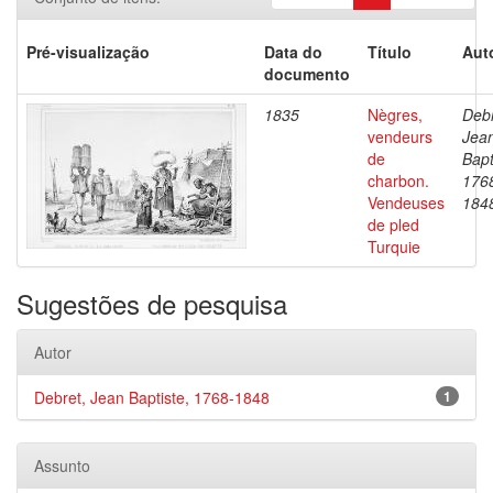
Pré-visualização
Data do
Título
Aut
documento
1835
Nègres,
Debr
vendeurs
Jea
de
Bapt
charbon.
176
Vendeuses
184
de pled
Turquie
Sugestões de pesquisa
Autor
Debret, Jean Baptiste, 1768-1848
1
Assunto