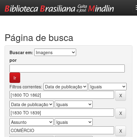
Skip
navigation
Página de busca
Buscar em:
por
Filtros correntes: