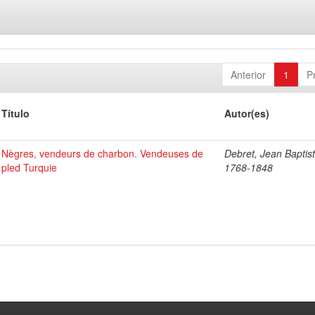
Anterior
1
P
Título
Autor(es)
Nègres, vendeurs de charbon. Vendeuses de
Debret, Jean Baptist
pled Turquie
1768-1848