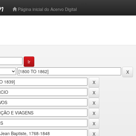
-->
Página inicial do Acervo Digital