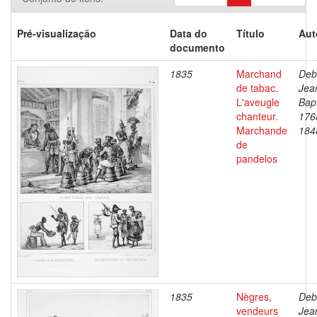
Pré-visualização
Data do
Título
Aut
documento
1835
Marchand
Deb
de tabac.
Jea
L'aveugle
Bapt
chanteur.
176
Marchande
184
de
pandelos
1835
Nègres,
Deb
vendeurs
Jea