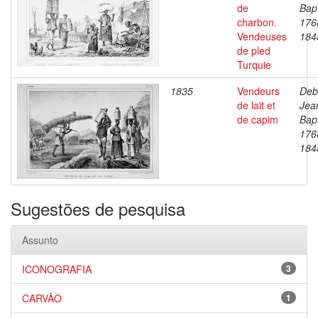
de
Bapt
charbon.
176
Vendeuses
184
de pled
Turquie
1835
Vendeurs
Deb
de lait et
Jea
de capim
Bapt
176
184
Sugestões de pesquisa
Assunto
ICONOGRAFIA
3
CARVÃO
1