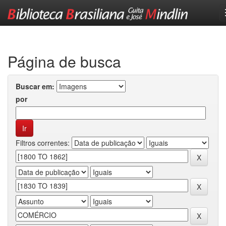
Skip
navigation
Página de busca
Buscar em:
por
Filtros correntes: