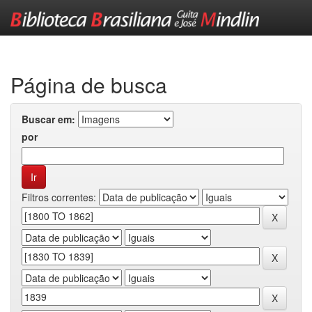
Skip
navigation
Página de busca
Buscar em:
por
Filtros correntes: