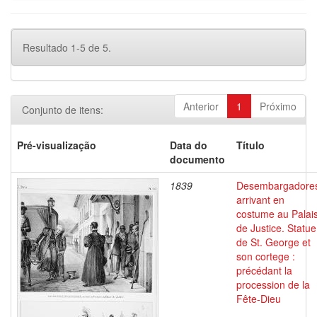
Resultado 1-5 de 5.
Anterior
1
Próximo
Conjunto de itens:
Pré-visualização
Data do
Título
documento
1839
Desembargadore
arrivant en
costume au Palai
de Justice. Statue
de St. George et
son cortege :
précédant la
procession de la
Fête-Dieu