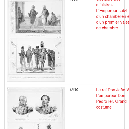
ministres.
L'Empereur suivi
d'un chambellen e
d'un premier valet
de chambre
1839
Le roi Don João V
L’empereur Don
Pedro Ier. Grand
costume