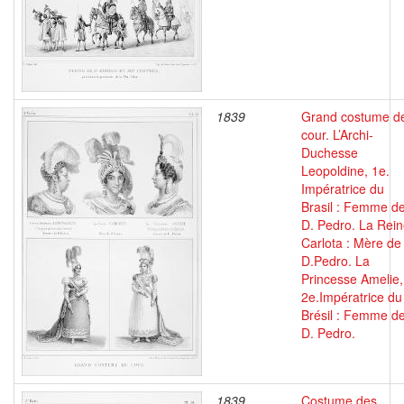
1839
Grand costume d
cour. L’Archi-
Duchesse
Leopoldine, 1e.
Impératrice du
Brasil : Femme d
D. Pedro. La Rei
Carlota : Mère de
D.Pedro. La
Princesse Amelie,
2e.Impératrice du
Brésil : Femme d
D. Pedro.
1839
Costume des