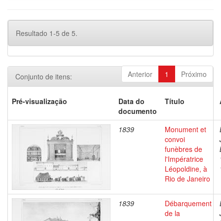
Resultado 1-5 de 5.
Anterior
1
Próximo
Conjunto de itens:
Pré-visualização
Data do
Título
documento
1839
Monument et
convoi
funèbres de
l'Impératrice
Léopoldine, à
Rio de Janeiro
1839
Débarquement
de la