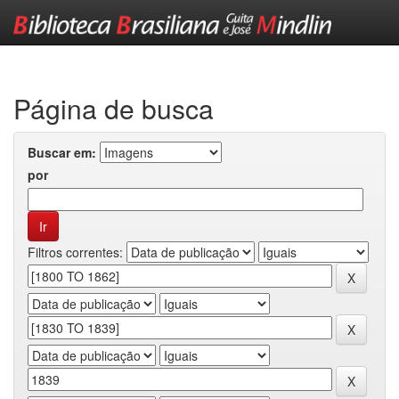
Skip
navigation
Página de busca
Buscar em:
por
Filtros correntes: