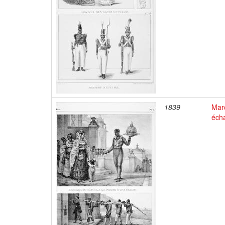
1839
Marc
éch