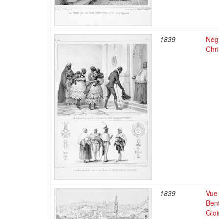
1839
Négr
Chri
1839
Vue 
Bent
Gloi