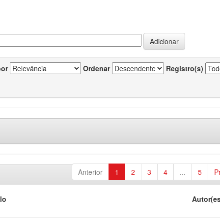
por
Ordenar
Registro(s)
Anterior
1
2
3
4
...
5
P
lo
Autor(e