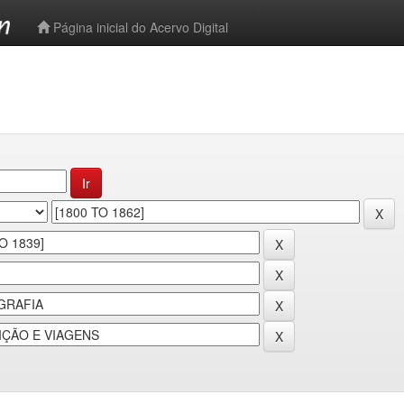
-->
Página inicial do Acervo Digital