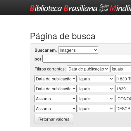
Skip
navigation
Página de busca
Buscar em:
por
Filtros correntes:
Retornar valores