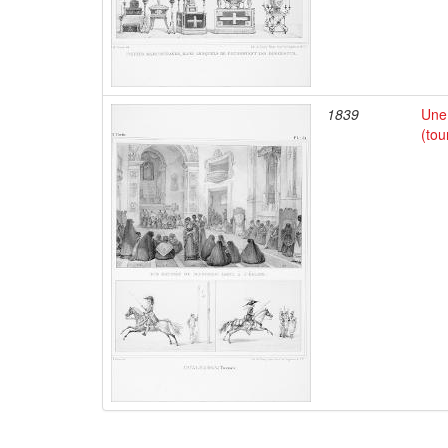
1839
Une 
(tou