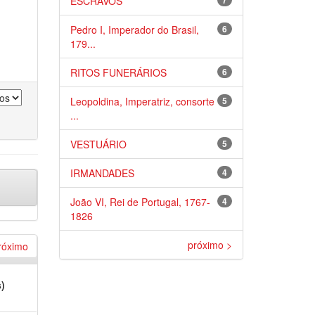
ESCRAVOS
7
Pedro I, Imperador do Brasil,
6
179...
RITOS FUNERÁRIOS
6
Leopoldina, Imperatriz, consorte
5
...
VESTUÁRIO
5
IRMANDADES
4
João VI, Rei de Portugal, 1767-
4
1826
próximo >
róximo
s)