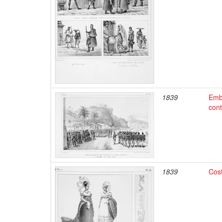
1839
Emb
con
1839
Cos