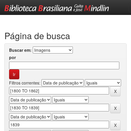
Skip
navigation
Página de busca
Buscar em:
por
Filtros correntes: