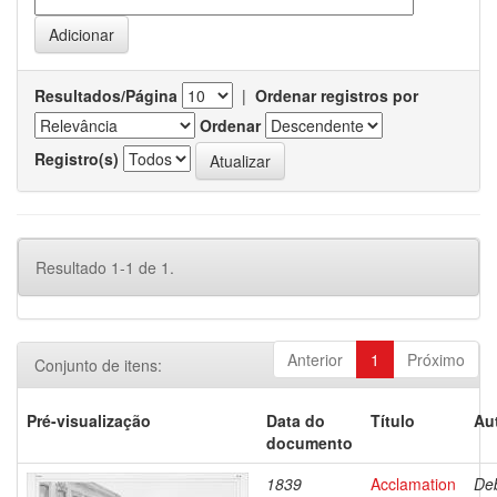
Resultados/Página
|
Ordenar registros por
Ordenar
Registro(s)
Resultado 1-1 de 1.
Anterior
1
Próximo
Conjunto de itens:
Pré-visualização
Data do
Título
Au
documento
1839
Acclamation
Deb