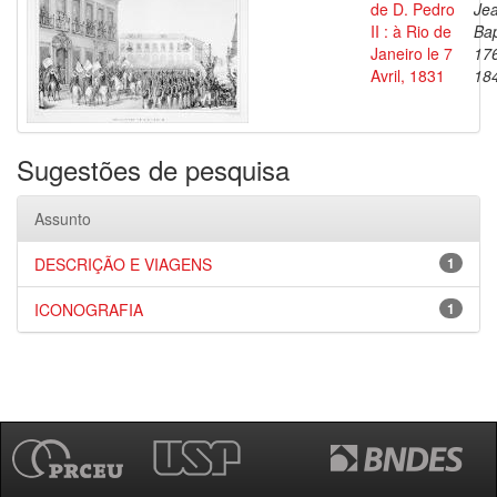
de D. Pedro
Je
II : à Rio de
Bap
Janeiro le 7
17
Avril, 1831
18
Sugestões de pesquisa
Assunto
DESCRIÇÃO E VIAGENS
1
ICONOGRAFIA
1