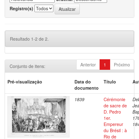
Registro(s)
Resultado 1-2 de 2.
Anterior
1
Próximo
Conjunto de itens:
Pré-visualização
Data do
Título
Au
documento
1839
Cérémonie
Deb
de sacre de
Je
D. Pedro
Bap
1er.
17
Empereur
18
du Brésil : à
Rio de