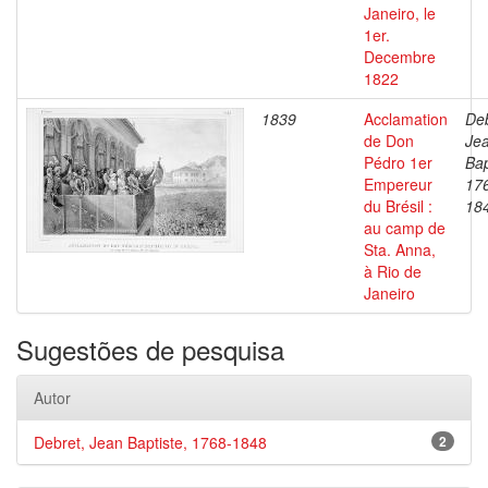
Janeiro, le
1er.
Decembre
1822
1839
Acclamation
Deb
de Don
Je
Pédro 1er
Bap
Empereur
17
du Brésil :
18
au camp de
Sta. Anna,
à Rio de
Janeiro
Sugestões de pesquisa
Autor
Debret, Jean Baptiste, 1768-1848
2