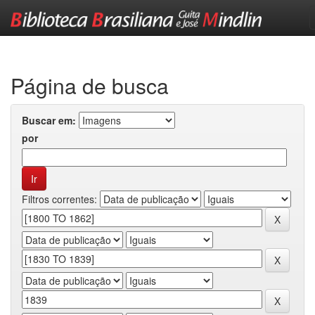
Skip
navigation
Página de busca
Buscar em:
por
Filtros correntes: