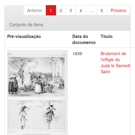
Anterior
1
2
3
4
...
6
Próximo
Conjunto de itens:
Pré-visualização
Data do
Título
documento
1839
Brulement de
l'effigie du
Juda le Samedi
Saint