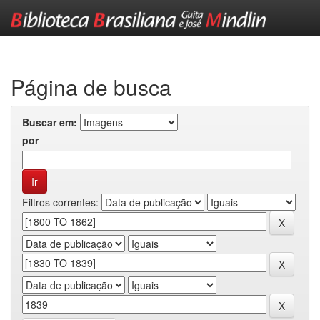
Skip
navigation
Página de busca
Buscar em:
por
Filtros correntes: