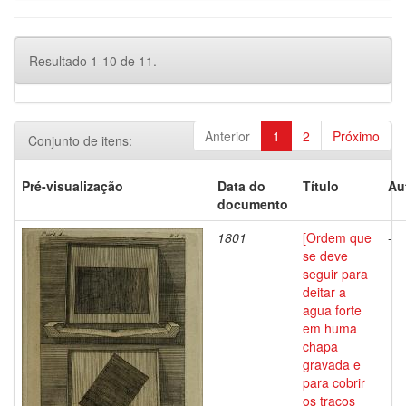
Resultado 1-10 de 11.
Anterior
1
2
Próximo
Conjunto de itens:
Pré-visualização
Data do
Título
Au
documento
1801
[Ordem que
-
se deve
seguir para
deitar a
agua forte
em huma
chapa
gravada e
para cobrir
os traços