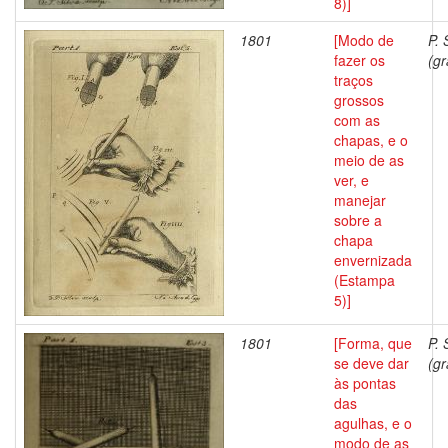
8)]
1801
[Modo de
P. 
fazer os
(gr
traços
grossos
com as
chapas, e o
meio de as
ver, e
manejar
sobre a
chapa
envernizada
(Estampa
5)]
1801
[Forma, que
P. 
se deve dar
(gr
às pontas
das
agulhas, e o
modo de as