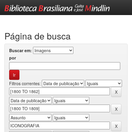
Skip
navigation
Página de busca
Buscar em:
por
Filtros correntes: