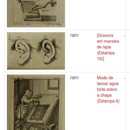
1801
[Gravura
-
em maneira
de lapis
(Estampa
15)]
1801
Modo de
-
lancar agoa
forte sobre
a chapa
(Estampa 6)