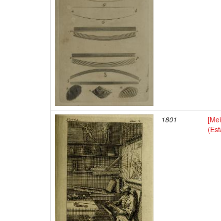
1801
[Mei
(Es