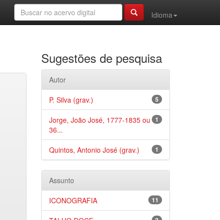
Idioma
Sugestões de pesquisa
Autor
P. Silva (grav.)
5
Jorge, João José, 1777-1835 ou
1
36...
Quintos, Antonio José (grav.)
1
Assunto
ICONOGRAFIA
11