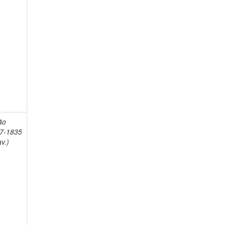
ão
77-1835
v.)