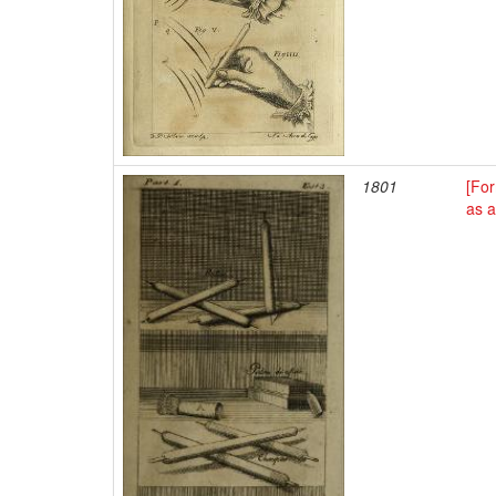
1801
[Fo
as 