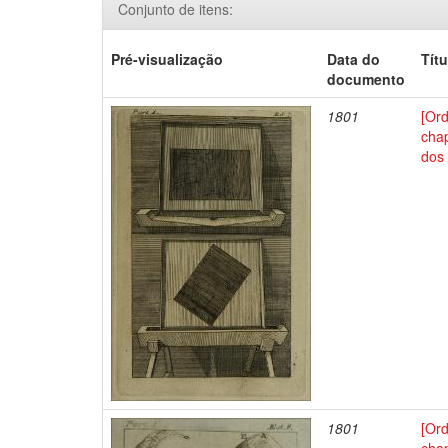
Conjunto de itens:
Pré-visualização
Data do
Títu
documento
1801
[Or
chap
dos 
1801
[Or