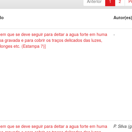
Anterior
1
2
P
lo
Autor(es
dem que se deve seguir para deitar a agua forte em huma
-
a gravada e para cobrir os traços delicados das luzes,
longes etc. (Estampa 7)]
dem que se deve seguir para deitar a agua forte em huma
P. Silva (g