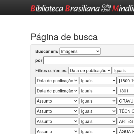
Skip
navigation
Página de busca
Buscar em:
por
Filtros correntes: