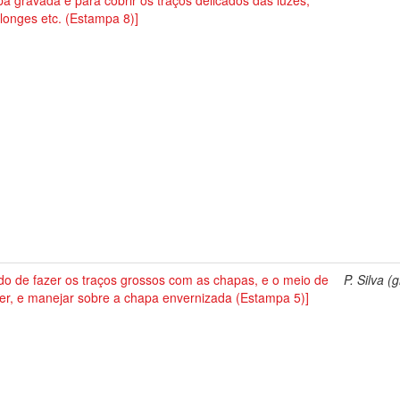
a gravada e para cobrir os traços delicados das luzes,
longes etc. (Estampa 8)]
do de fazer os traços grossos com as chapas, e o meio de
P. Silva (g
er, e manejar sobre a chapa envernizada (Estampa 5)]