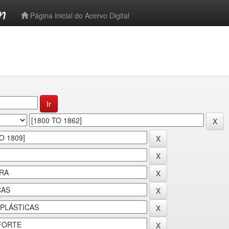
-->
Página inicial do Acervo Digital