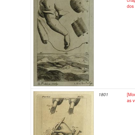
chap
dos 
1801
[Mo
as v