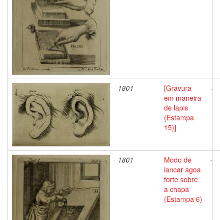
1801
[Gravura
-
em maneira
de lapis
(Estampa
15)]
1801
Modo de
-
lancar agoa
forte sobre
a chapa
(Estampa 6)