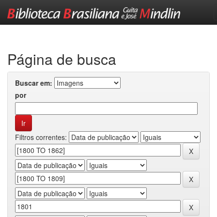
Skip
navigation
Página de busca
Buscar em:
por
Filtros correntes: