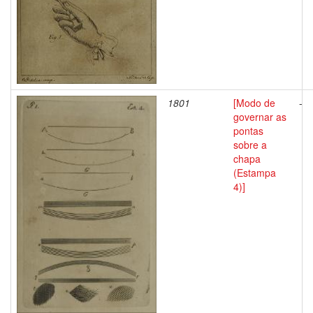
1801
[Modo de
-
governar as
pontas
sobre a
chapa
(Estampa
4)]