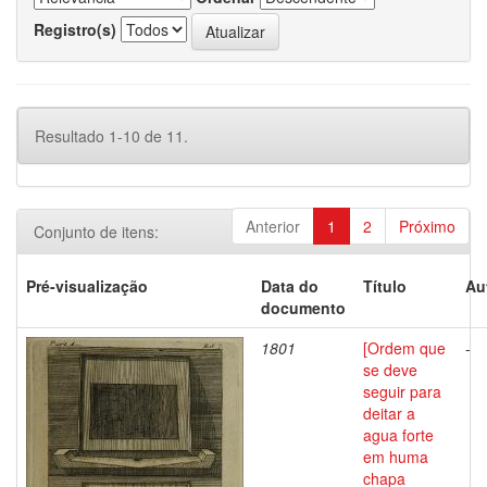
Registro(s)
Resultado 1-10 de 11.
Anterior
1
2
Próximo
Conjunto de itens:
Pré-visualização
Data do
Título
Au
documento
1801
[Ordem que
-
se deve
seguir para
deitar a
agua forte
em huma
chapa