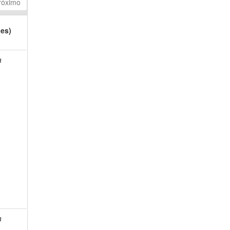
róximo
(es)
a
a