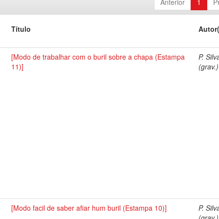
Anterior
1
P
Título
Autor
[Modo de trabalhar com o buril sobre a chapa (Estampa
P. Silv
11)]
(grav.)
[Modo facil de saber afiar hum buril (Estampa 10)]
P. Silv
(grav.)