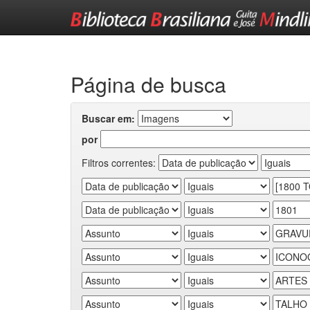
Skip
navigation
Página de busca
Buscar em:
por
Filtros correntes: