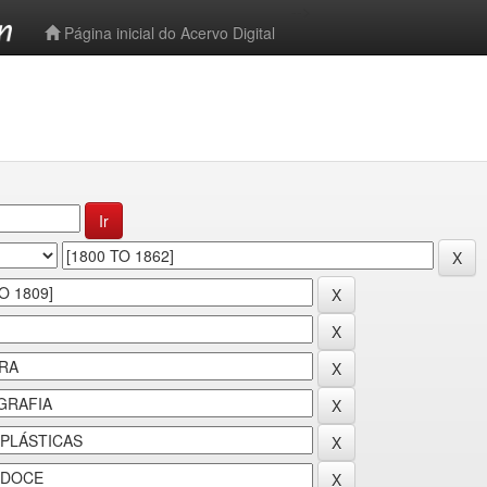
-->
Página inicial do Acervo Digital