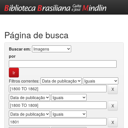
Skip
navigation
Página de busca
Buscar em:
por
Filtros correntes: