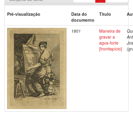
Pré-visualização
Data do
Título
Au
documento
1801
Maneira de
Qui
gravar a
Ant
agva-forte
Jo
[frontispício]
(gr