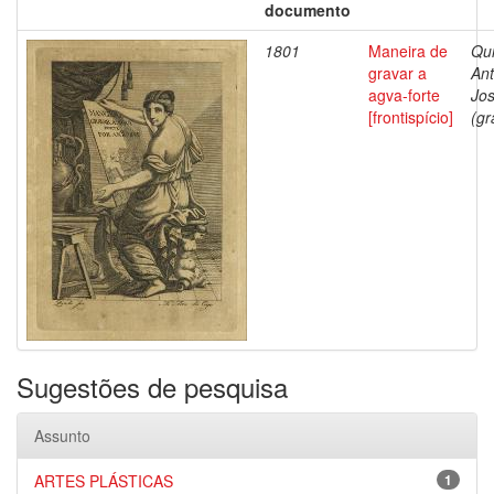
documento
1801
Maneira de
Qui
gravar a
Ant
agva-forte
Jo
[frontispício]
(gr
Sugestões de pesquisa
Assunto
ARTES PLÁSTICAS
1