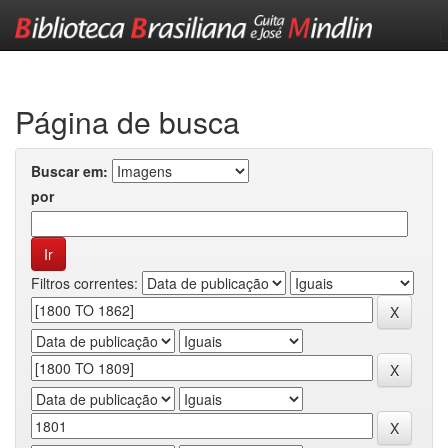
Skip
navigation
Página de busca
Buscar em:
por
Filtros correntes: