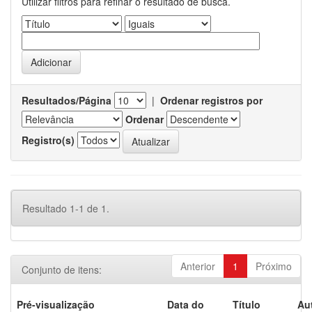
Utilizar filtros para refinar o resultado de busca.
Resultados/Página
|
Ordenar registros por
Ordenar
Registro(s)
Resultado 1-1 de 1.
Anterior
1
Próximo
Conjunto de itens:
Pré-visualização
Data do
Título
Au