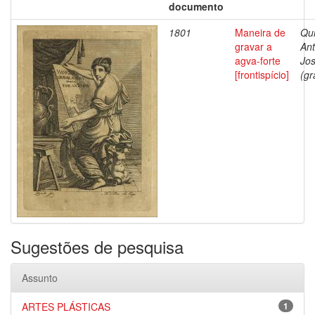
documento
1801
Maneira de
Qui
gravar a
Ant
agva-forte
Jo
[frontispício]
(gr
Sugestões de pesquisa
Assunto
ARTES PLÁSTICAS
1