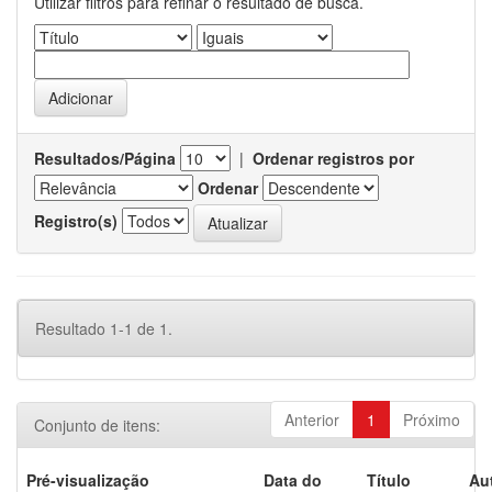
Utilizar filtros para refinar o resultado de busca.
Resultados/Página
|
Ordenar registros por
Ordenar
Registro(s)
Resultado 1-1 de 1.
Anterior
1
Próximo
Conjunto de itens:
Pré-visualização
Data do
Título
Au