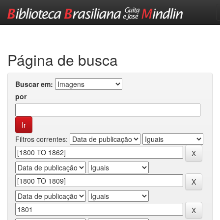
Skip
navigation
Página de busca
Buscar em:
por
Filtros correntes: