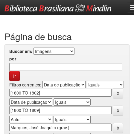
Skip
navigation
Página de busca
Buscar em:
por
Filtros correntes: