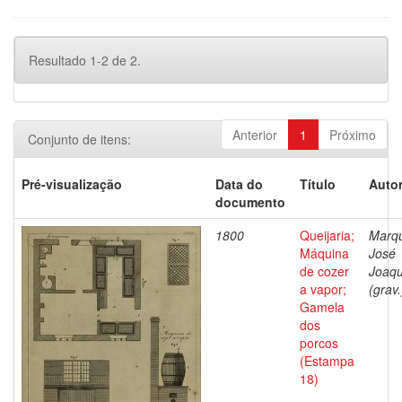
Resultado 1-2 de 2.
Anterior
1
Próximo
Conjunto de itens:
Pré-visualização
Data do
Título
Autor
documento
1800
Queijaria;
Marq
Máquina
José
de cozer
Joaq
a vapor;
(grav.
Gamela
dos
porcos
(Estampa
18)