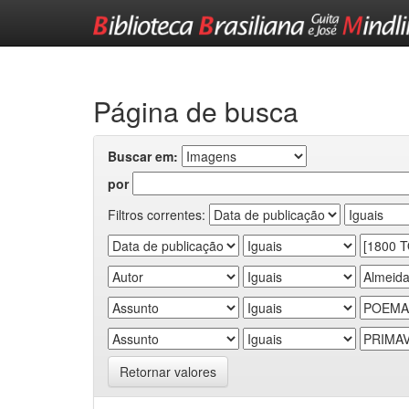
Skip
navigation
Página de busca
Buscar em:
por
Filtros correntes:
Retornar valores