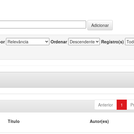
por
Ordenar
Registro(s)
Anterior
1
P
Título
Autor(es)