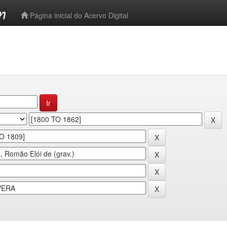
-->
Página inicial do Acervo Digital