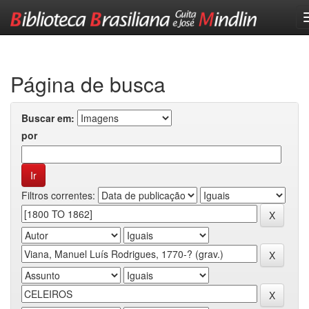
Skip
navigation
Página de busca
Buscar em:
por
Filtros correntes: