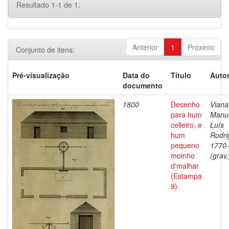
Resultado 1-1 de 1.
Anterior
1
Próximo
Conjunto de itens:
Pré-visualização
Data do
Título
Autor
documento
1800
Desenho
Viana
para hum
Manu
celleiro, e
Luís
hum
Rodri
pequeno
1770
moinho
(grav.
d'malhar
(Estampa
9)