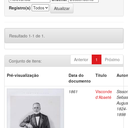
Registro(s)
Resultado 1-1 de 1.
Anterior
1
Próximo
Conjunto de itens:
Pré-visualização
Data do
Título
Autor
documento
1861
Visconde
Sisson
d'Abaeté
Sebas
Augus
1824-
1898