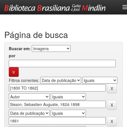
Skip
navigation
Página de busca
Buscar em:
por
Filtros correntes: